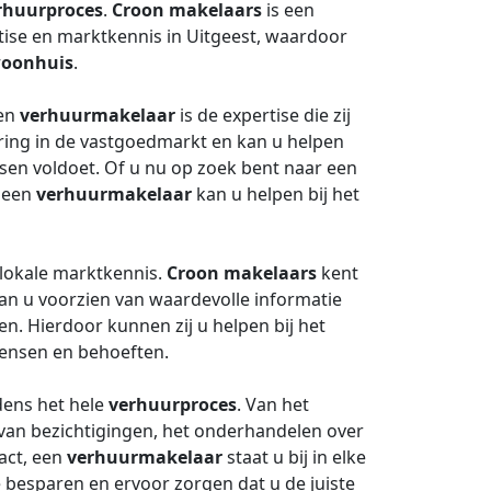
rhuurproces
.
Croon makelaars
is een
ise en marktkennis in Uitgeest, waardoor
oonhuis
.
een
verhuurmakelaar
is de expertise die zij
ring in de vastgoedmarkt en kan u helpen
sen voldoet. Of u nu op zoek bent naar een
, een
verhuurmakelaar
kan u helpen bij het
 lokale marktkennis.
Croon makelaars
kent
an u voorzien van waardevolle informatie
n. Hierdoor kunnen zij u helpen bij het
wensen en behoeften.
dens het hele
verhuurproces
. Van het
van bezichtigingen, het onderhandelen over
act, een
verhuurmakelaar
staat u bij in elke
te besparen en ervoor zorgen dat u de juiste