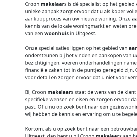
Croon
makelaar
s is dé specialist op het gebied
unieke aanpak zorgt ervoor dat u als koper voll
aankoopproces van uw nieuwe woning. Onze
a
kennis van de lokale woningmarkt en weten prec
van een
woonhuis
in Uitgeest.
Onze specialisaties liggen op het gebied van
aa
ondersteunen bij het vinden en aankopen van 
bezichtigingen, voeren onderhandelingen namens
financiële zaken tot in de puntjes geregeld zijn
voor detail en zorgen ervoor dat u niet voor ver
Bij Croon
makelaar
s staat de wens van de klant 
specifieke wensen en eisen en zorgen ervoor dat
past. Of u nu op zoek bent naar een gezinswonin
wij hebben de kennis en ervaring om u te begel
Kortom, als u op zoek bent naar een betrouwb
Uitgeest, dan bent u bij Croon
makelaar
s aan h