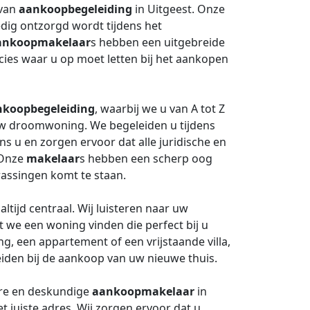
 van
aankoopbegeleiding
in Uitgeest. Onze
edig ontzorgd wordt tijdens het
ankoopmakelaar
s hebben een uitgebreide
ies waar u op moet letten bij het aankopen
nkoopbegeleiding
, waarbij we u van A tot Z
uw droomwoning. We begeleiden u tijdens
 u en zorgen ervoor dat alle juridische en
. Onze
makelaar
s hebben een scherp oog
rassingen komt te staan.
altijd centraal. Wij luisteren naar uw
 we een woning vinden die perfect bij u
g, een appartement of een vrijstaande villa,
eiden bij de aankoop van uw nieuwe thuis.
are en deskundige
aankoopmakelaar
in
et juiste adres. Wij zorgen ervoor dat u